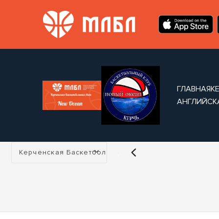
ГЛАВНАЯ
К
АНГЛИЙСК
Турнир:
Керченская Баскетбольная Лига МЛБЛ New Ocean