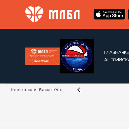
ГЛАВНАЯ
К
АНГЛИЙСК
Турнир:
Керченская Баскетбольная Лига МЛБЛ New Ocean