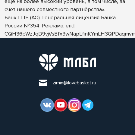
еще на более высокий уровень, в том числе, за
счет нашего совместного партнёрства».
Банк ГПБ (АО). Генеральная лицензия Банка
России №354. Реклама. erid:
CQH36pWzJqD9vjVsBfx3wNapLfinKYmLH3QPDaqmvm
zimin@ilovebasket.ru