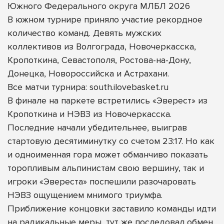
Южного Федерального округа МЛБЛ 2026
В южном турнире приняло участие рекордное
количество команд. Девять мужских
коллективов из Волгограда, Новочеркасска,
Кропоткина, Севастополя, Ростова-на-Дону,
Донецка, Новороссийска и Астрахани.
Все матчи турнира: south.ilovebasket.ru
В финале на паркете встретились «Эверест» из
Кропоткина и НЭВЗ из Новочеркасска.
Последние начали убедительнее, выиграв
стартовую десятиминутку со счетом 23:17. Но как
и одноименная гора может обманчиво показать
торопливым альпинистам свою вершину, так и
игроки «Эвереста» поспешили разочаровать
НЭВЗ ощущением мнимого триумфа.
Приближение концовки заставило команды идти
на радикальные меры, тут же последовал обмен